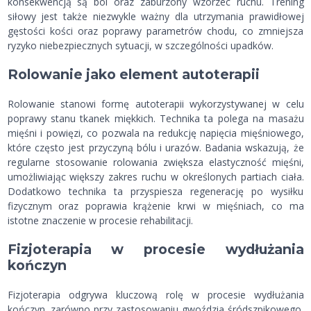
konsekwencją są ból oraz zaburzony wzorzec ruchu. Trening
siłowy jest także niezwykle ważny dla utrzymania prawidłowej
gęstości kości oraz poprawy parametrów chodu, co zmniejsza
ryzyko niebezpiecznych sytuacji, w szczególności upadków.
Rolowanie jako element autoterapii
Rolowanie stanowi formę autoterapii wykorzystywanej w celu
poprawy stanu tkanek miękkich. Technika ta polega na masażu
mięśni i powięzi, co pozwala na redukcję napięcia mięśniowego,
które często jest przyczyną bólu i urazów. Badania wskazują, że
regularne stosowanie rolowania zwiększa elastyczność mięśni,
umożliwiając większy zakres ruchu w określonych partiach ciała.
Dodatkowo technika ta przyspiesza regenerację po wysiłku
fizycznym oraz poprawia krążenie krwi w mięśniach, co ma
istotne znaczenie w procesie rehabilitacji.
Fizjoterapia w procesie wydłużania
kończyn
Fizjoterapia odgrywa kluczową rolę w procesie wydłużania
kończyn, zarówno przy zastosowaniu gwoździa śródszpikowego,