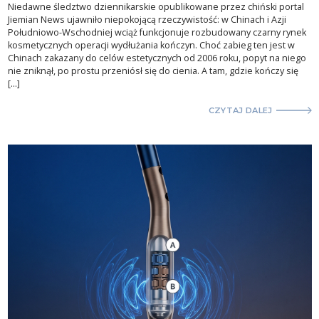
Niedawne śledztwo dziennikarskie opublikowane przez chiński portal
Jiemian News ujawniło niepokojącą rzeczywistość: w Chinach i Azji
Południowo-Wschodniej wciąż funkcjonuje rozbudowany czarny rynek
kosmetycznych operacji wydłużania kończyn. Choć zabieg ten jest w
Chinach zakazany do celów estetycznych od 2006 roku, popyt na niego
nie zniknął, po prostu przeniósł się do cienia. A tam, gdzie kończy się
[…]
CZYTAJ DALEJ