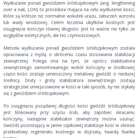
Wydłużanie ponad gwoździem śródszpikowym (ang. lengthening
over a nail, LON) to procedura mająca na celu wydłużenie kości,
które są krótsze niż normalnie wskutek urazu, zaburzeń wzrostu
lub wady wrodzonej. Celem leczenia ubytków kostnych jest
osiągnięcie kończyn równej długości. Jest to ważne nie tylko ze
względów estetycznych, ale też czynnościowych.
Metoda wydłużania ponad gwoździem śródszpikowym została
opracowana z myślą o skróceniu czasu stosowania stabilizacji
zewnętrznej. Polega ona na tym, że oprócz stabilizatora
zewnętrznego zamontowanego wokół kończyny w środkowej
części kości zostaje umieszczony metalowy gwóźdź o niedużej
średnicy. Druty i groty stabilizatora zewnętrznego zostają
strategicznie umiejscowione w kości w taki sposób, by nie stykały
się z gwoździem śródszpikowym.
Po osiągnięciu pożądanej długości kości gwóźdź śródszpikowy
jest blokowany przy użyciu śrub, aby zapobiec skracaniu
kończyny, następnie stabilizator zewnętrzny można usunąć.
Gwóźdź pozostający w jamie szpikowej stabilizuje kość w okresie
przebudowy regeneratu kostnego w dojrzałą, twardą tkankę