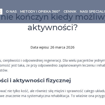
Ę
O NAS
METODY I OPIEKA 360°
CENNIK
NASI SPECJALI
nie kończyn kiedy możliw
aktywności?
Data wpisu: 26 marca 2026
cierpliwości i odpowiedniej regeneracji. Dla wielu pacjentów jednym
domość jest taka, że przy odpowiednio zaplanowanym leczeniu i rehabi
istów.
ci i aktywności fizycznej
ać nie tylko kość, ale również siłę mięśni i sprawność całego ukła
zowe znaczenie ma systematyczna rehabilitacja. To właśnie ona prz