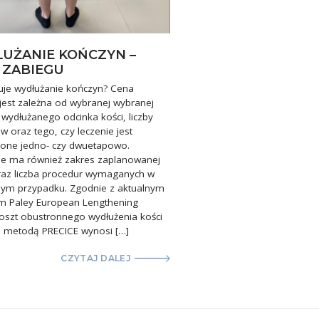
UŻANIE KOŃCZYN –
 ZABIEGU
tuje wydłużanie kończyn? Cena
jest zależna od wybranej wybranej
wydłużanego odcinka kości, liczby
w oraz tego, czy leczenie jest
one jedno- czy dwuetapowo.
ie ma również zakres zaplanowanej
raz liczba procedur wymaganych w
nym przypadku. Zgodnie z aktualnym
em Paley European Lengthening
oszt obustronnego wydłużenia kości
 metodą PRECICE wynosi […]
CZYTAJ DALEJ