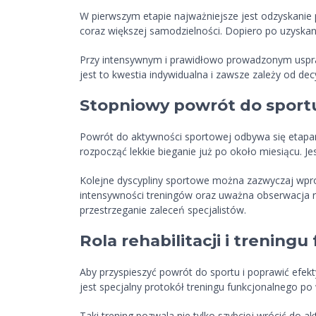
W pierwszym etapie najważniejsze jest odzyskanie 
coraz większej samodzielności. Dopiero po uzyskan
Przy intensywnym i prawidłowo prowadzonym uspraw
jest to kwestia indywidualna i zawsze zależy od de
Stopniowy powrót do sportu
Powrót do aktywności sportowej odbywa się etapami
rozpocząć lekkie bieganie już po około miesiącu. 
Kolejne dyscypliny sportowe można zazwyczaj wpro
intensywności treningów oraz uważna obserwacja re
przestrzeganie zaleceń specjalistów.
Rola rehabilitacji i trening
Aby przyspieszyć powrót do sportu i poprawić efek
jest specjalny protokół treningu funkcjonalnego po 
Taki trening pozwala nie tylko szybciej wrócić do 