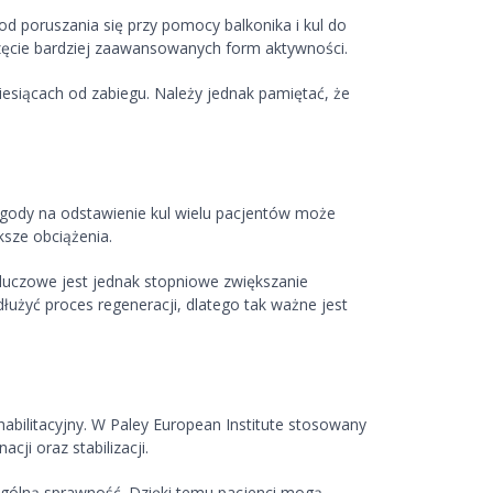
od poruszania się przy pomocy balkonika i kul do
częcie bardziej zaawansowanych form aktywności.
siącach od zabiegu. Należy jednak pamiętać, że
zgody na odstawienie kul wielu pacjentów może
ksze obciążenia.
luczowe jest jednak stopniowe zwiększanie
użyć proces regeneracji, dlatego tak ważne jest
bilitacyjny. W Paley European Institute stosowany
ji oraz stabilizacji.
a ogólną sprawność. Dzięki temu pacjenci mogą