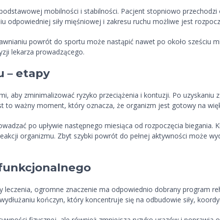
podstawowej mobilności i stabilności. Pacjent stopniowo przechodzi 
iu odpowiedniej siły mięśniowej i zakresu ruchu możliwe jest rozpo
nianiu powrót do sportu może nastąpić nawet po około sześciu mie
cyzji lekarza prowadzącego.
 – etapy
, aby zminimalizować ryzyko przeciążenia i kontuzji. Po uzyskaniu 
Jest to ważny moment, który oznacza, że organizm jest gotowy na wię
wadzać po upływie następnego miesiąca od rozpoczęcia biegania. K
akcji organizmu. Zbyt szybki powrót do pełnej aktywności może wydł
u funkcjonalnego
ty leczenia, ogromne znaczenie ma odpowiednio dobrany program reha
wydłużaniu kończyn, który koncentruje się na odbudowie siły, koordynac
aktywności fizycznej, ale również zmniejsza ryzyko urazów i poprawi