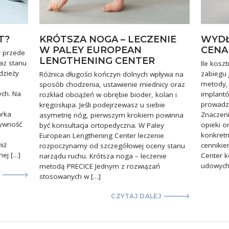
T?
KRÓTSZA NOGA – LECZENIE
WYDŁ
W PALEY EUROPEAN
CENA
y przede
LENGTHENING CENTER
az stanu
Ile kosz
dzieży
zabiegu 
Różnica długości kończyn dolnych wpływa na
metody, 
sposób chodzenia, ustawienie miednicy oraz
ych. Na
implantó
rozkład obciążeń w obrębie bioder, kolan i
prowadz
kręgosłupa. Jeśli podejrzewasz u siebie
arka
Znaczen
asymetrię nóg, pierwszym krokiem powinna
tywność
opieki o
być konsultacja ortopedyczna. W Paley
konkret
European Lengthening Center leczenie
niż
cenniki
rozpoczynamy od szczegółowej oceny stanu
nej […]
Center k
narządu ruchu. Krótsza noga – leczenie
udowych
metodą PRECICE Jednym z rozwiązań
stosowanych w […]
CZYTAJ DALEJ