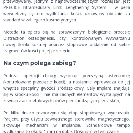
przewidywalny. Jednym z najnowocześniejszych rozwiązań jest
PRECICE Intramedullary Limb Lengthening System – w pełni
wewnętrzny system wydłużania kości, uznawany obecnie za
standard w zabiegach kosmetycznych.
Metoda ta opiera się na sprawdzonym biologicznie procesie
Distraction osteogenesis, czyli kontrolowanym wytwarzaniu
nowej tkanki kostnej poprzez stopniowe oddalanie od siebie
fragmentów kości po jej przecięciu.
Na czym polega zabieg?
Podczas operacji chirurg wykonuje precyzyjną osteotomię
(kontrolowane przecięcie kości), a następnie wprowadza do jej
wnętrza specjalny gwóźdź śródszpikowy. Cały implant znajduje
się w środku kości – nie ma żadnych elementów wystających na
zewnątrz ani metalowych pinów przechodzących przez skórę.
Po kilku dniach rozpoczyna się etap stopniowego wydłużania.
Pacjent, przy użyciu zewnętrznego sterownika magnetycznego,
aktywuje mechanizm w implancie. Standardowe tempo
wydłużania to około 1 mm na dobę. Organizm w tym czasie: