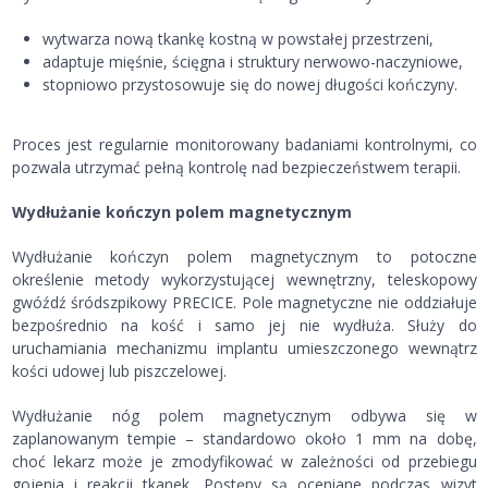
wytwarza nową tkankę kostną w powstałej przestrzeni,
adaptuje mięśnie, ścięgna i struktury nerwowo-naczyniowe,
stopniowo przystosowuje się do nowej długości kończyny.
Proces jest regularnie monitorowany badaniami kontrolnymi, co
pozwala utrzymać pełną kontrolę nad bezpieczeństwem terapii.
Wydłużanie kończyn polem magnetycznym
Wydłużanie kończyn polem magnetycznym to potoczne
określenie metody wykorzystującej wewnętrzny, teleskopowy
gwóźdź śródszpikowy PRECICE. Pole magnetyczne nie oddziałuje
bezpośrednio na kość i samo jej nie wydłuża. Służy do
uruchamiania mechanizmu implantu umieszczonego wewnątrz
kości udowej lub piszczelowej.
Wydłużanie nóg polem magnetycznym odbywa się w
zaplanowanym tempie – standardowo około 1 mm na dobę,
choć lekarz może je zmodyfikować w zależności od przebiegu
gojenia i reakcji tkanek. Postępy są oceniane podczas wizyt