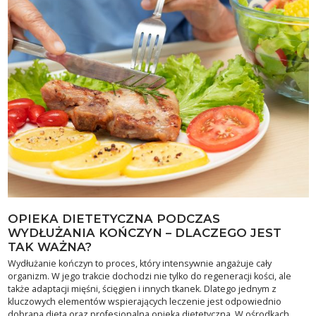
OPIEKA DIETETYCZNA PODCZAS
WYDŁUŻANIA KOŃCZYN – DLACZEGO JEST
TAK WAŻNA?
Wydłużanie kończyn to proces, który intensywnie angażuje cały
organizm. W jego trakcie dochodzi nie tylko do regeneracji kości, ale
także adaptacji mięśni, ścięgien i innych tkanek. Dlatego jednym z
kluczowych elementów wspierających leczenie jest odpowiednio
dobrana dieta oraz profesjonalna opieka dietetyczna. W ośrodkach