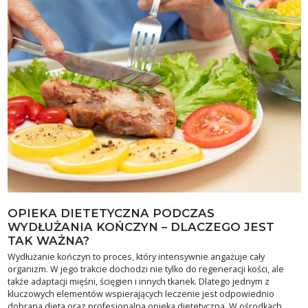
OPIEKA DIETETYCZNA PODCZAS
WYDŁUŻANIA KOŃCZYN – DLACZEGO JEST
TAK WAŻNA?
Wydłużanie kończyn to proces, który intensywnie angażuje cały
organizm. W jego trakcie dochodzi nie tylko do regeneracji kości, ale
także adaptacji mięśni, ścięgien i innych tkanek. Dlatego jednym z
kluczowych elementów wspierających leczenie jest odpowiednio
dobrana dieta oraz profesjonalna opieka dietetyczna. W ośrodkach